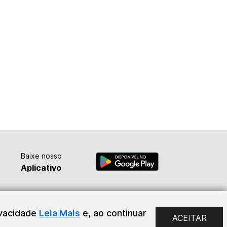
Baixe nosso
Aplicativo
ivacidade
Leia Mais
e, ao continuar
ACEITAR