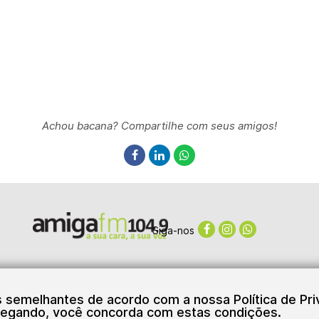
Achou bacana? Compartilhe com seus amigos!
Siga-nos
Sistema Plug de Comunicações Ltda.
© Copyright 2026
as semelhantes de acordo com a nossa Política de Pr
egando, você concorda com estas condições.