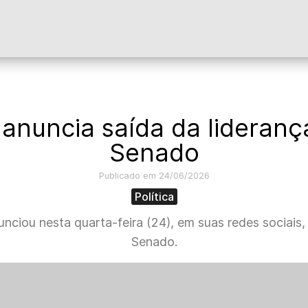
anuncia saída da lideranç
Senado
Publicado em 24/06/2026
Política
iou nesta quarta-feira (24), em suas redes sociais,
Senado.