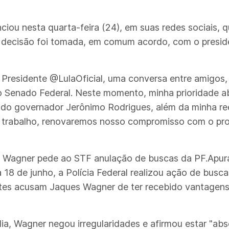
ou nesta quarta-feira (24), em suas redes sociais, q
decisão foi tomada, em comum acordo, com o preside
o Presidente @LulaOficial, uma conversa entre amigo
o Senado Federal. Neste momento, minha prioridade a
e do governador Jerônimo Rodrigues, além da minha re
 trabalho, renovaremos nosso compromisso com o pro
es Wagner pede ao STF anulação de buscas da PF.Apu
18 de junho, a Polícia Federal realizou ação de busc
ntes acusam Jaques Wagner de ter recebido vantagens
, Wagner negou irregularidades e afirmou estar "abs